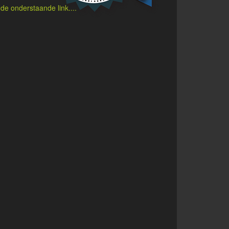
p
de onderstaande link....