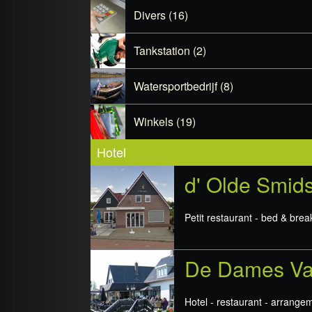
Divers (16)
Tankstation (2)
Watersportbedrijf (8)
Winkels (19)
Hotel
d' Olde Smid
Petit restaurant - bed & brea
De Dames Va
Hotel - restaurant - arrangem