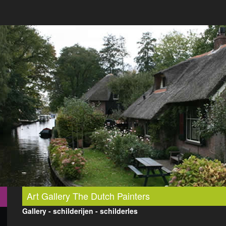
Art Gallery The Dutch Painters
Gallery - schilderijen - schilderles