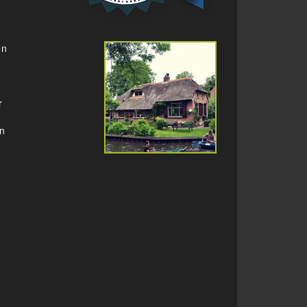
en
r
en